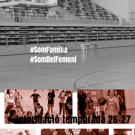
#SomFamília
#SomDelFemení
Informació temporada 26-27