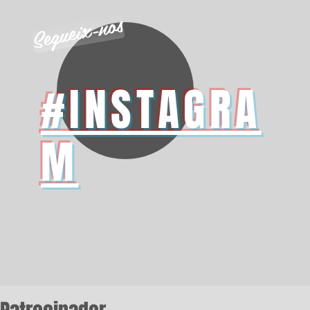
Segueix-nos
#INSTAGRA
M