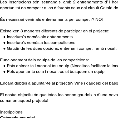
Les inscripcions són setmanals, amb 2 entrenaments d’1 hora,
oportunitat de competir a les diferents seus del circuit Català d
És necessari venir als entrenaments per competir? NO!
Existeixen 3 maneres diferents de participar en el projecte:
● Inscriure’s només als entrenaments
● Inscriure’s només a les competicions
● Gaudir de les dues opcions, entrenar i competir amb nosalt
Funcionament dels equips de les competicions:
● Pots animar-te i crear el teu equip (Nosaltres facilitem la insc
● Pots apuntar-te sola i nosaltres et busquem un equip!
Encara dubtes a apuntar-te al projecte? Vine i gaudeix del bàsqu
El nostre objectiu és que totes les nenes gaudeixin d’una nova 
sumar en aquest projecte!​
Inscripcions
Categoria pre-mini